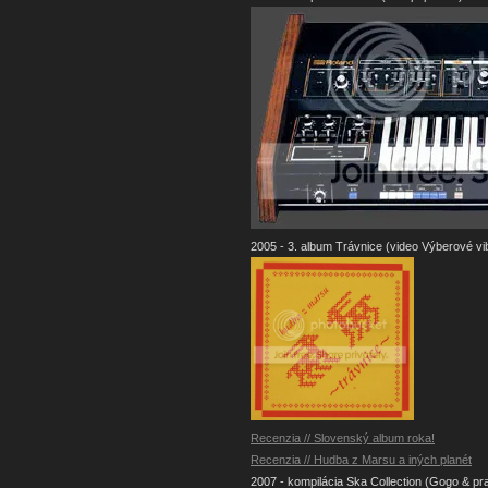
2005 - 3. album Trávnice (video Výberové vib
Recenzia // Slovenský album roka!
Recenzia // Hudba z Marsu a iných planét
2007 - kompilácia Ska Collection (Gogo & pr