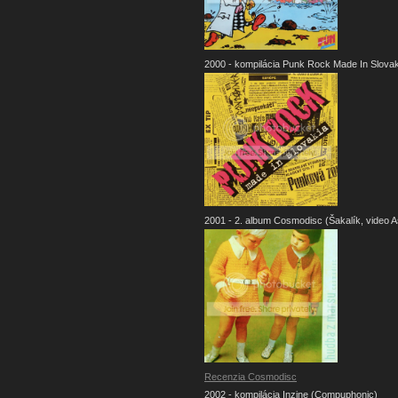
2000 - kompilácia Punk Rock Made In Slovak
2001 - 2. album Cosmodisc (Šakalík, video As
Recenzia Cosmodisc
2002 - kompilácia Inzine (Compuphonic)