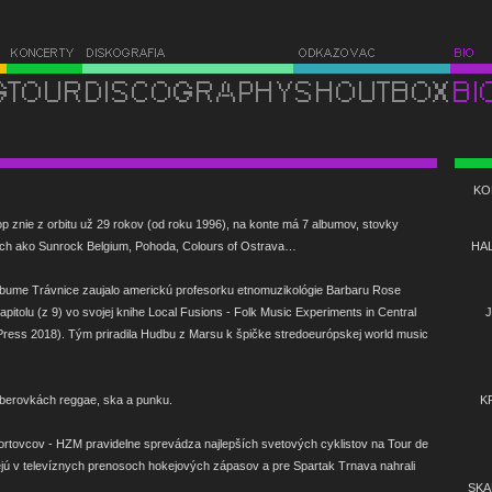
KO
 znie z orbitu už 29 rokov (od roku 1996), na konte má 7 albumov, stovky
aloch ako Sunrock Belgium, Pohoda, Colours of Ostrava…
HAL
lbume Trávnice zaujalo americkú profesorku etnomuzikológie Barbaru Rose
itolu (z 9) vo svojej knihe Local Fusions - Folk Music Experiments in Central
J
 Press 2018). Tým priradila Hudbu z Marsu k špičke stredoeurópskej world music
ýberovkách reggae, ska a punku.
K
ortovcov - HZM pravidelne sprevádza najlepších svetových cyklistov na Tour de
ejú v televíznych prenosoch hokejových zápasov a pre Spartak Trnava nahrali
SKA