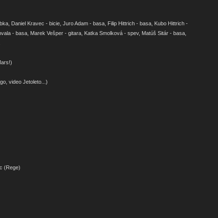
úbka, Daniel Kravec - bicie, Juro Adam - basa, Filip Hittrich - basa, Kubo Hittrich -
ala - basa, Marek Vešper - gitara, Katka Smolková - spev, Matúš Sitár - basa,
ars!)
o, video Jetoleto...)
ic (Rege)