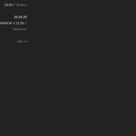
18:00
// Skalica
26.09.26
ARMOK // 21:00
//
Hlohovec
viac >>