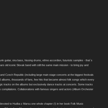
nk guitar, ska bass, hissing drums, ethno accordion, futuristic samples - that`s
rs old iconic Slovak band with still the same main mission - to bring joy and
 and Czech Republic (including large main stage concerts at the biggest festivals
 6 albums, thousands of fans, few hits that became almost folk songs which every
gic tracks on the albums but exclusively dance tracks at concerts. Some tracks
k compilations. Collaborations with famous singers and actors (Album Orchester
evoted to Hudba z Marsu one whole chapter (!) in her book Folk Music