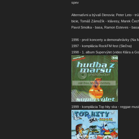
spev
Alternatívni a bývalí členovia: Peter Leto - tr
bicie, Tomáš Zámožík - klávesy, Marek Čechv
Pavol Smolka - basa, Ramon Esteves - basa
1996 - prvé koncerty a demonahrávky (Na M
1997 - kompilácia RockFM fest (Slečna)
1998 - 1. album Supervýlet (video Klára a Gog
1999 - kompilácia Top hity ska - reggae mus