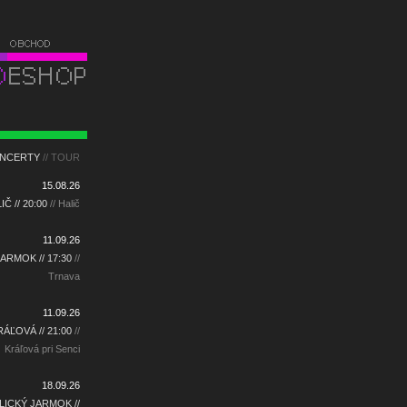
NCERTY
// TOUR
15.08.26
IČ // 20:00
// Halič
11.09.26
ARMOK // 17:30
//
Trnava
11.09.26
RÁĽOVÁ // 21:00
//
Kráľová pri Senci
18.09.26
LICKÝ JARMOK //