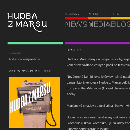
BIO
// BIO
Booking
Hudba z Marsu hrajúca terapeutický hyperpop
hudbazmarsu@gmail.com
koncertov, vrátane veľkých pódií na festiv
AKTUÁLNY ALBUM
// FRESH
Novátorské kombinovanie štýlov najmä na a
Lange, ktorá venovala Hudbe z Marsu celú kap
Europe at the Millennium (Oxford University
scény.
Marťanské skladby sa ocitli aj na rôznych v
Súčasná svieža energia skupiny oslovuje šp
Slovaquie (Okolo Slovenska), jej skladby zn
klubový song "Teraz to vyjde".