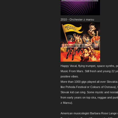
2010 - Orchester z marsu
Happy Vocal, flying trumpet, space synths, pu
Music From Mars. Still fresh and young 22 yea
positive vibes.
More than 1000 gigs played all over Slovakia
like Pohoda Festival or Colours of Ostrava),
Slovak kid can sing. Some mystic and nostal
from early years on top ska, reggae and pun
z Marsu).
American musicologist Barbara Rose Lange d