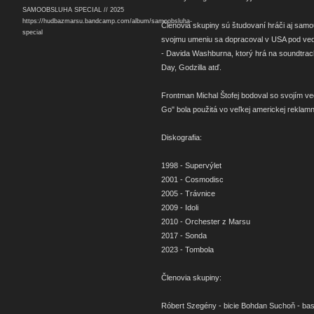
SAMOOBSLUHA SPECIAL // 2025
https://hudbazmarsu.bandcamp.com/album/samoobsluha-
Členovia skupiny sú študovaní hráči aj samo
special
svojmu umeniu sa dopracoval v USA pod ve
- Davida Washburna, ktorý hrá na soundtrack
Day, Godzilla atď.
Frontman Michal Štofej bodoval so svojím 
Go" bola použitá vo veľkej americkej reklam
Diskografia:
1998 - Supervýlet
2001 - Cosmodisc
2005 - Trávnice
2009 - Idoli
2010 - Orchester z Marsu
2017 - Sonda
2023 - Tombola
Členovia skupiny:
Róbert Szegény - bicie Bohdan Suchoň - basa 