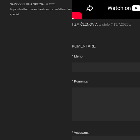
SAMOOBSLUHA SPECIAL // 2025
https://hudbazmarsu.bandcamp.com/album/samoobsluha-
special
HZM ČLENOVIA
// štofo // 13.7.2023 //
KOMENTÁRE
* Meno
* Komentár
* Antispam: