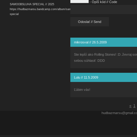
- Opíš kód // Code
SAMOOBSLUHA SPECIAL // 2025
https://hudbazmarsu.bandcamp.com/album/samoobsluha-
special
Odoslať // Send
mikrosval
//
26.5.2009
Ste lepší ako Rolling Stones! :D..ževraj s
sebou súhlasiť :DDD
Lulu
//
11.5.2009
Ľúbim vás!
«
1
hudbazmarsu@gmail.c