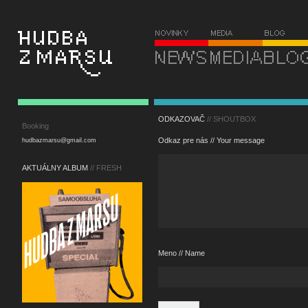
ODKAZOVAČ
// SHOUTBOX
Booking
Odkaz pre nás // Your message
hudbazmarsu@gmail.com
AKTUÁLNY ALBUM
// FRESH
Meno // Name